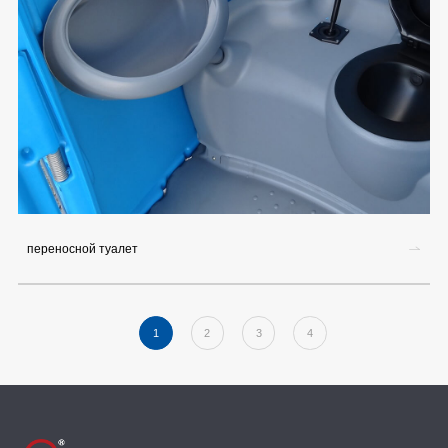
переносной туалет
1
2
3
4