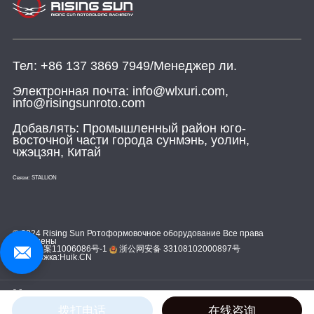
Тел:
+86 137 3869 7949/Менеджер ли.
Электронная почта:
info@wlxuri.com,
info@risingsunroto.com
Добавлять:
Промышленный район юго-
восточной части города сунмэнь, уолин,
чжэцзян, Китай
Связи:
STALLION
© 2024 Rising Sun Ротоформовочное оборудование Все права
защищены
浙ICP备案11006086号-1
浙公网安备 33108102000897号
Поддержка:
Huik.CN
Мы с нетерпением ждем ваших
сообщений и быстро ответим на
Оставьте сообщение
拨打电话
在线咨询