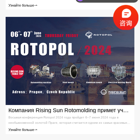
оборудования и технологий для изготовления продукции
Узнайте больше
Росмолд & 3D-TECH — уникальная специализированная выставка, посвященная
производству пресс-форм и инструментов в Восточной Европе. Она проводится
в России с 2006 года.
Компания Rising Sun Rotomolding примет участие в 8-й конференции Rotopol 2024
Восьмая конференция Rotopol 2024 года пройдет 6–7 июня 2024 года в
необыкновенной золотой Праге, которая считается одним из самых красивых
городов Европы. Конференция будет проходить в центре Праги, а ее
Узнайте больше
оформление будет вдохновлено нашей концепцией «прекрасной
конференции». Тема конференции — «Устойчивое ротационное формование»