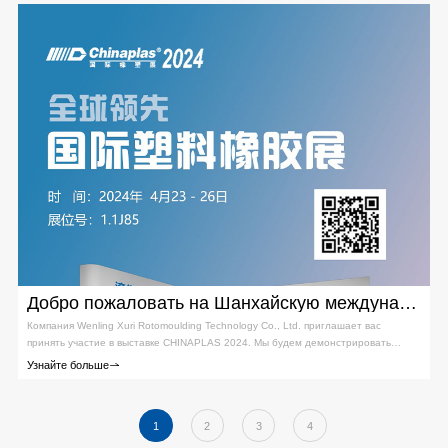
— очень подходит для этого мероприятия.
Добро пожаловать на Шанхайскую международную выставку пластмасс и резины, которая пройдет с 23 по 26 апреля
Компания Wenling Xuri Rotomoulding Technology Co., Ltd. приглашает вас
принять участие в выставке CHINAPLAS 2024. Мы будем демонстрировать
ротоформовочное оборудование, пресс-формы и сопутствующие решения.
Узнайте больше
Выставка станет еще более профессиональной, интересной и международной,
а также предоставит незабываемую возможность для общения и поиска новых
деловых партнеров.
1
2
3
4