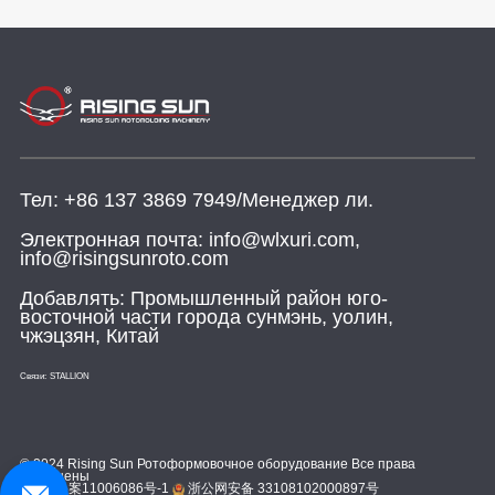
Тел:
+86 137 3869 7949/Менеджер ли.
Электронная почта:
info@wlxuri.com,
info@risingsunroto.com
Добавлять:
Промышленный район юго-
восточной части города сунмэнь, уолин,
чжэцзян, Китай
Связи:
STALLION
© 2024 Rising Sun Ротоформовочное оборудование Все права
защищены
浙ICP备案11006086号-1
浙公网安备 33108102000897号